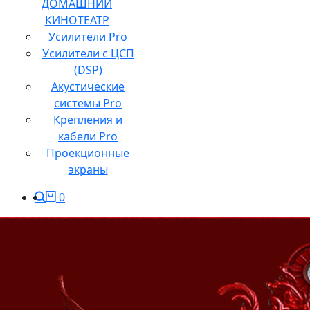
ДОМАШНИЙ
КИНОТЕАТР
Усилители Pro
Усилители с ЦСП
(DSP)
Акустические
системы Pro
Крепления и
кабели Pro
Проекционные
экраны
0