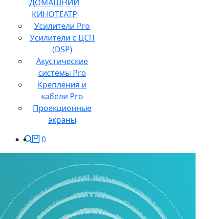
ДОМАШНИЙ
КИНОТЕАТР
Усилители Pro
Усилители с ЦСП
(DSP)
Акустические
системы Pro
Крепления и
кабели Pro
Проекционные
экраны
0