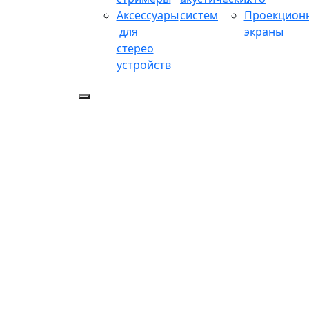
Аксессуары
систем
Проекцион
для
экраны
стерео
устройств