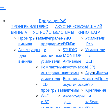
Продукция
ПРОИГРЫВАТЕЛИ
СТЕРЕО
АКУСТИЧЕСКИЕ
ДОМАШНИЙ
ВИНИЛА
УСТРОЙСТВА
СИСТЕМЫ
КИНОТЕАТР
Проигрыватели
Интегральные,
ECO
Усилители
винила
предварительные
DELTA
Pro
Аксессуары
и
STUDIO
Усилители
для
оконечные
MONITOR
с
винила
усилители
Активные
ЦСП
Компактные
акустические
(DSP)
интегральные
системы
Акустическ
Росси
усилители
Встраиваемые
системы
Прем
CD
акустические
Pro
проигрыватели
системы
Крепления
Wi-Fi
Аксессуары
и
и BT
для
кабели
стримеры
акустических
Pro