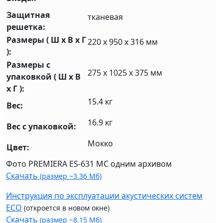
Защитная
тканевая
решетка:
Размеры ( Ш x В x Г
220 x 950 x 316 мм
):
Размеры с
275 х 1025 х 375 мм
упаковкой ( Ш x В
x Г ):
15.4 кг
Вес:
16.9 кг
Вес с упаковкой:
Мокко
Цвет:
Фото PREMIERA ES-631 MC одним архивом
Скачать
(размер ~3.36 Мб)
Инструкция по эксплуатации акустических систем
ECO
(откроется в новом окне)
Скачать
(размер ~8.15 Мб)