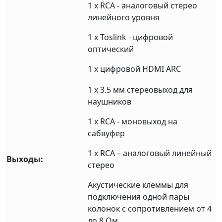
1 х RCA - аналоговый стерео
линейного уровня
1 х Toslink - цифровой
оптический
1 х цифровой HDMI ARC
1 х 3.5 мм стереовыход для
наушников
1 х RCA - моновыход на
сабвуфер
1 х RCA – аналоговый линейный
Выходы:
стерео
Акустические клеммы для
подключения одной пары
колонок с сопротивлением от 4
до 8 Ом