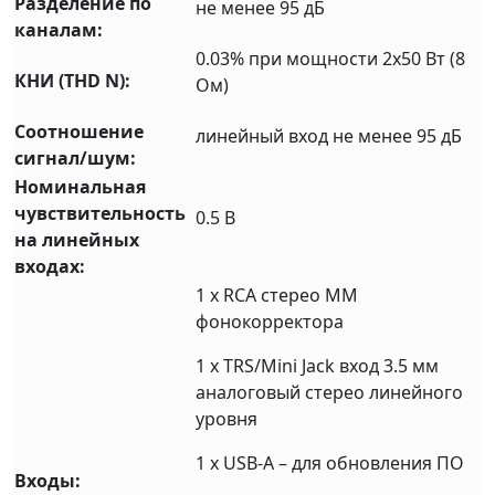
Разделение по
не менее 95 дБ
каналам:
0.03% при мощности 2х50 Вт (8
КНИ (THD N):
Ом)
Соотношение
линейный вход не менее 95 дБ
сигнал/шум:
Номинальная
чувствительность
0.5 В
на линейных
входах:
1 х RCA стерео ММ
фонокорректора
1 х TRS/Mini Jack вход 3.5 мм
аналоговый стерео линейного
уровня
1 х USB-A – для обновления ПО
Входы: