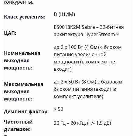
конкуренты.
D (ШИМ)
Класс усиления:
ES9018K2M Sabre – 32-битная
ЦАП:
архитектура HyperStream™
до 2 x 100 Вт (4 Ом) с блоком
Номинальная
питания увеличенной
выходная
мощности (в комплект не
мощность:
входит)
до 2 x 50 Вт (8 Ом) с базовым
Максимальная
блоком питания (входит в
выходная
комплект усилителя)
мощность:
> 50
Демпинг-фактор:
Частотный
20 Гц – 20 кГц, (+/- 1.5 дБ)
диапазон: