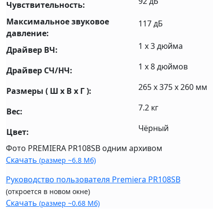
92 дБ
Чувствительность:
Максимальное звуковое
117 дБ
давление:
1 x 3 дюйма
Драйвер ВЧ:
1 x 8 дюймов
Драйвер СЧ/НЧ:
265 x 375 x 260 мм
Размеры ( Ш x В x Г ):
7.2 кг
Вес:
Чёрный
Цвет:
Фото PREMIERA PR108SB одним архивом
Скачать
(размер ~6.8 Мб)
Руководство пользователя Premiera PR108SB
(откроется в новом окне)
Скачать
(размер ~0.68 Мб)