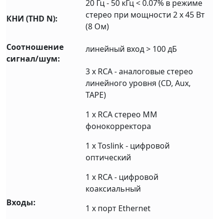
20 Гц - 50 кГц < 0.07% в режиме
стерео при мощности 2 х 45 Вт
КНИ (THD N):
(8 Ом)
Соотношение
линейный вход > 100 дБ
сигнал/шум:
3 х RCA - аналоговые стерео
линейного уровня (CD, Aux,
TAPE)
1 х RCA стерео ММ
фонокорректора
1 х Toslink - цифровой
оптический
1 х RCA - цифровой
коаксиальный
Входы:
1 х порт Ethernet