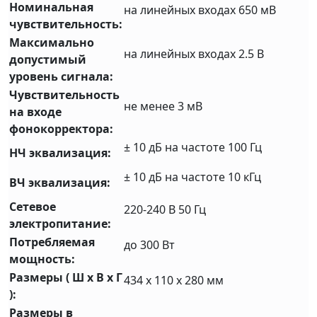
Номинальная
на линейных входах 650 мВ
чувствительность:
Максимально
на линейных входах 2.5 В
допустимый
уровень сигнала:
Чувствительность
не менее 3 мВ
на входе
фонокорректора:
± 10 дБ на частоте 100 Гц
НЧ эквализация:
± 10 дБ на частоте 10 кГц
ВЧ эквализация:
Сетевое
220-240 В 50 Гц
электропитание:
Потребляемая
до 300 Вт
мощность:
Размеры ( Ш x В x Г
434 x 110 x 280 мм
):
Размеры в