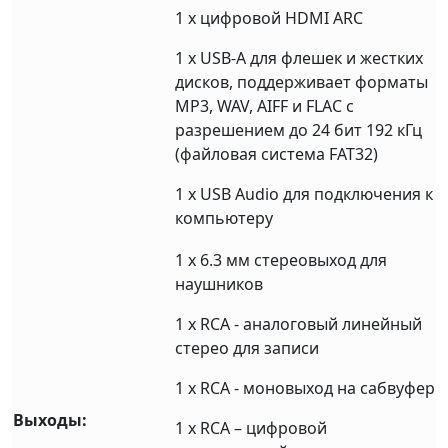
1 х цифровой HDMI ARC
1 х USB-A для флешек и жестких
дисков, поддерживает форматы
MP3, WAV, AIFF и FLAC с
разрешением до 24 бит 192 кГц
(файловая система FAT32)
1 х USB Audio для подключения к
компьютеру
1 х 6.3 мм стереовыход для
наушников
1 х RCA - аналоговый линейный
стерео для записи
1 х RCA - моновыход на сабвуфер
Выходы:
1 х RCA – цифровой