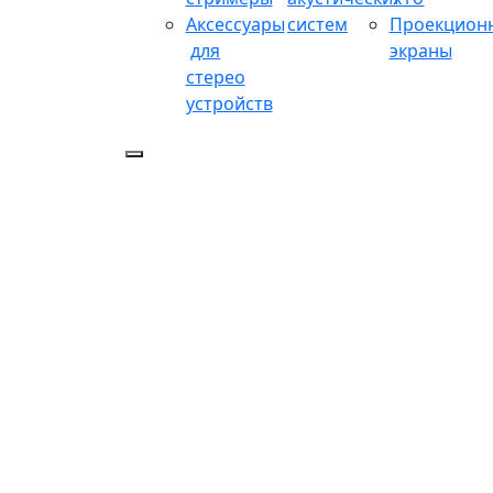
Аксессуары
систем
Проекцион
для
экраны
стерео
устройств