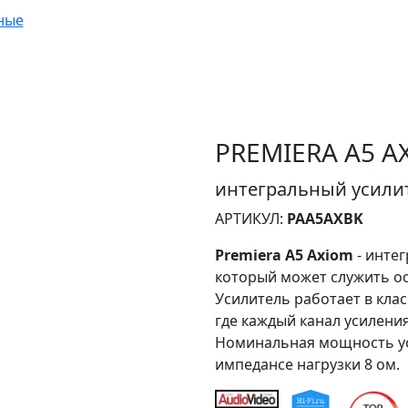
ные
PREMIERA A5 A
интегральный усилит
АРТИКУЛ:
PAA5AXBK
Premiera A5 Axiom
- интег
который может служить осн
Усилитель работает в клас
где каждый канал усилени
Номинальная мощность уси
импедансе нагрузки 8 ом.