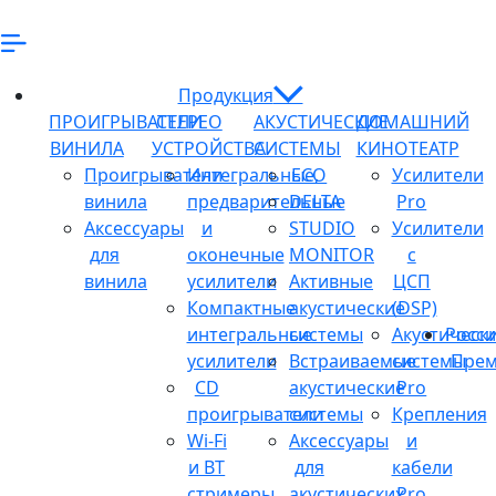
Продукция
ПРОИГРЫВАТЕЛИ
СТЕРЕО
АКУСТИЧЕСКИЕ
ДОМАШНИЙ
ВИНИЛА
УСТРОЙСТВА
СИСТЕМЫ
КИНОТЕАТР
Проигрыватели
Интегральные,
ECO
Усилители
винила
предварительные
DELTA
Pro
Аксессуары
и
STUDIO
Усилители
для
оконечные
MONITOR
с
винила
усилители
Активные
ЦСП
Компактные
акустические
(DSP)
интегральные
системы
Акустическ
Росси
усилители
Встраиваемые
системы
Прем
CD
акустические
Pro
проигрыватели
системы
Крепления
Wi-Fi
Аксессуары
и
и BT
для
кабели
стримеры
акустических
Pro