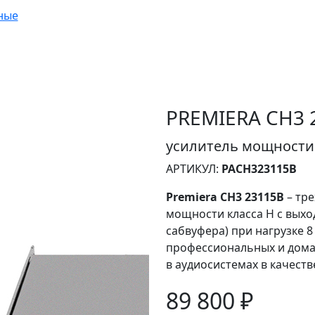
ные
PREMIERA CH3 
усилитель мощности 2
АРТИКУЛ:
PACH323115B
Premiera CH3 23115B
– тр
мощности класса H с выхо
сабвуфера) при нагрузке 
профессиональных и дома
в аудиосистемах в качеств
89 800 ₽