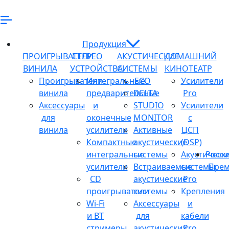
Продукция
ПРОИГРЫВАТЕЛИ
СТЕРЕО
АКУСТИЧЕСКИЕ
ДОМАШНИЙ
ВИНИЛА
УСТРОЙСТВА
СИСТЕМЫ
КИНОТЕАТР
Проигрыватели
Интегральные,
ECO
Усилители
винила
предварительные
DELTA
Pro
Аксессуары
и
STUDIO
Усилители
для
оконечные
MONITOR
с
винила
усилители
Активные
ЦСП
Компактные
акустические
(DSP)
интегральные
системы
Акустическ
Росси
усилители
Встраиваемые
системы
Прем
CD
акустические
Pro
проигрыватели
системы
Крепления
Wi-Fi
Аксессуары
и
и BT
для
кабели
стримеры
акустических
Pro