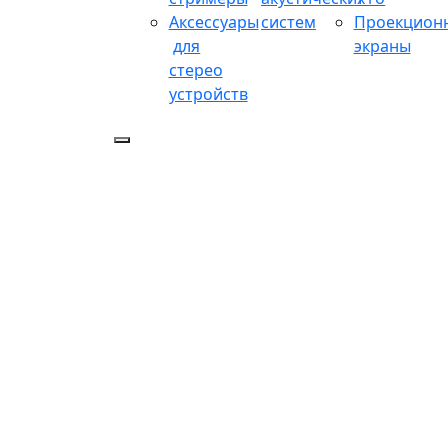
Аксессуары
систем
Проекцион
для
экраны
стерео
устройств