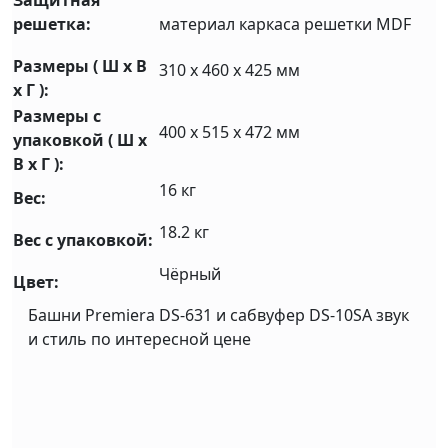
Защитная
решетка:
материал каркаса решетки MDF
Размеры ( Ш x В
310 x 460 x 425 мм
x Г ):
Размеры с
400 х 515 х 472 мм
упаковкой ( Ш x
В x Г ):
16 кг
Вес:
18.2 кг
Вес с упаковкой:
Чёрный
Цвет:
Башни Premiera DS-631 и сабвуфер DS-10SA звук
и стиль по интересной цене