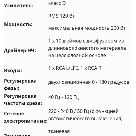
класс D
Усилитель:
RMS 120 Вт
Мощность:
максимальная мощность 200 Вт
1 x 10 дюймов с диффузором из
длинноволокнистого материала
Драйвер НЧ:
на целлюлозной основе
1 x RCA L/LFE, 1 x RCA R
Входы:
Регулировка
двухпозиционная 0 - 180 градусов
фазы:
Регулировка
40 Гц - 120 Гц
частоты среза:
220 - 240 В / 50 Гц (с функцией
Сетевое
автоматического выключения)
электропитание:
тканевая