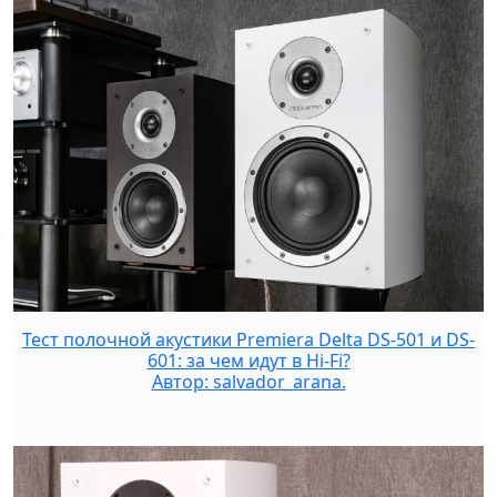
Тест полочной акустики Premiera Delta DS-501 и DS-
601: за чем идут в Hi-Fi?
Автор: salvador_arana.