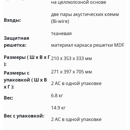
на целлюлозной основе
две пары акустических клемм
Входы:
(Bi-wire)
тканевая
Защитная
решетка:
материал каркаса решетки MDF
Размеры ( Ш x В x Г
210 x 353 x 333 мм
):
271 х 397 х 705 мм
Размеры с
упаковкой ( Ш x В
2 АС в одной упаковке
x Г ):
6.8 кг
Вес:
14.9 кг
Вес с упаковкой:
2 АС в одной упаковке