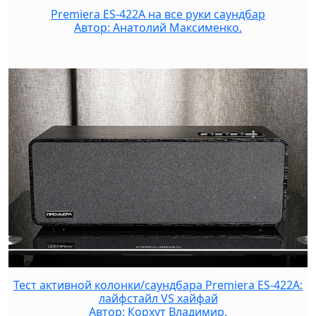
Premiera ES-422A на все руки саундбар
Автор: Анатолий Максименко.
Тест активной колонки/саундбара Premiera ES-422A:
лайфстайл VS хайфай
Автор: Корхут Владимир.