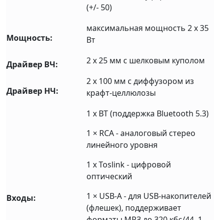
(+/- 50)
максимальная мощность 2 х 35
Мощность:
Вт
2 x 25 мм с шелковым куполом
Драйвер ВЧ:
2 x 100 мм с диффузором из
Драйвер НЧ:
крафт-целлюлозы
1 х BT (поддержка Bluetooth 5.3)
1 × RCA - аналоговый стерео
линейного уровня
1 x Toslink - цифровой
оптический
1 × USB-A - для USB-накопителей
Входы:
(флешек), поддерживает
форматы МРЗ до 320 кбс/44, 1