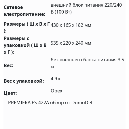
внешний блок питания 220/240
Сетевое
В (100 Вт)
электропитание:
Размеры ( Ш x В x Г
430 х 165 х 182 мм
):
Размеры с
535 х 220 х 240 мм
упаковкой ( Ш x В
x Г ):
без внешнего блока питания 3.5
Вес:
кг
4.9 кг
Вес с упаковкой:
Орех
Цвет:
PREMIERA ES-422A обзор от DomoDel