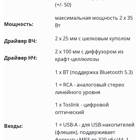
(+/- 50)
максимальная мощность 2 х 35
Мощность:
Вт
2 x 25 мм с шелковым куполом
Драйвер ВЧ:
2 x 100 мм с диффузором из
Драйвер НЧ:
крафт-целлюлозы
1 х BT (поддержка Bluetooth 5.3)
1 × RCA - аналоговый стерео
линейного уровня
1 x Toslink - цифровой
оптический
1 × USB-A - для USB-накопителей
Входы:
(флешек), поддерживает
форматы МРЗ до 320 кбс/44, 1