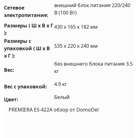
внешний блок питания 220/240
Сетевое
В (100 Вт)
электропитание:
Размеры ( Ш x В x Г
430 х 165 х 182 мм
):
Размеры с
535 х 220 х 240 мм
упаковкой ( Ш x В
x Г ):
без внешнего блока питания 3.5
Вес:
кг
4.9 кг
Вес с упаковкой:
Белый
Цвет:
PREMIERA ES-422A обзор от DomoDel