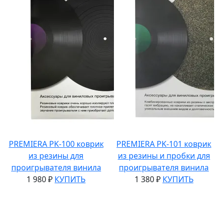
PREMIERA PK-100 коврик
PREMIERA PK-101 коврик
из резины для
из резины и пробки для
проигрывателя винила
проигрывателя винила
1 980 ₽
КУПИТЬ
1 380 ₽
КУПИТЬ