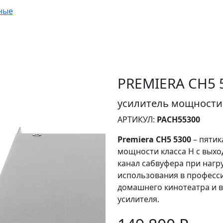
ные
PREMIERA CH5 
усилитель мощности 5
АРТИКУЛ:
PACH55300
Premiera CH5 5300
– пяти
мощности класса H с выхо
канал сабвуфера при нагр
использования в професс
домашнего кинотеатра и в
усилителя.