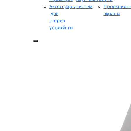
Аксессуары
систем
Проекцион
для
экраны
стерео
устройств