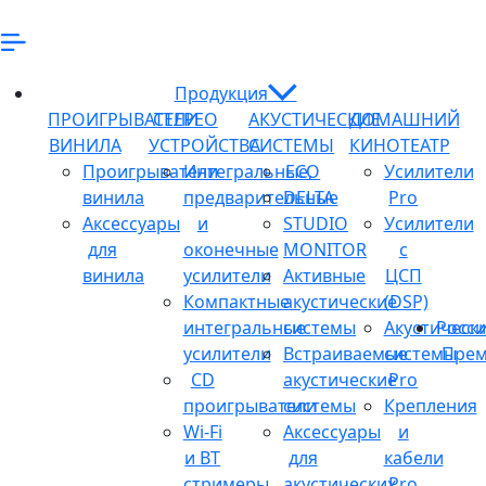
Продукция
ПРОИГРЫВАТЕЛИ
СТЕРЕО
АКУСТИЧЕСКИЕ
ДОМАШНИЙ
ВИНИЛА
УСТРОЙСТВА
СИСТЕМЫ
КИНОТЕАТР
Проигрыватели
Интегральные,
ECO
Усилители
винила
предварительные
DELTA
Pro
Аксессуары
и
STUDIO
Усилители
для
оконечные
MONITOR
с
винила
усилители
Активные
ЦСП
Компактные
акустические
(DSP)
интегральные
системы
Акустическ
Росси
усилители
Встраиваемые
системы
Прем
CD
акустические
Pro
проигрыватели
системы
Крепления
Wi-Fi
Аксессуары
и
и BT
для
кабели
стримеры
акустических
Pro